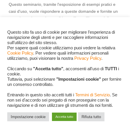
Questo seminario, tramite l'esposizione di esempi pratici e
casi d'uso, vuole rispondere a queste domande e fornite un
corredo teorico-pratico per il loro utilizzo all'interno delle
aziende.
Questo sito fa uso di cookie per migliorare l’esperienza di
navigazione degli utenti e per raccogliere informazioni
sull’utilizzo del sito stesso.
Copertina
Agenda
Informazioni
Per sapere quali cookie utilizziamo puoi vedere la relativa
Cookie Policy
. Per vedere quali informazioni personali
Edizione pubblica
Corso in house
utilizziamo, puoi visionare la nostra
Privacy Policy
.
Cliccando su
"Accetta tutto"
, acconsenti all'uso di
TUTTI
i
cookie.
Tuttavia, puoi selezionare
"Impostazioni cookie"
per fornire
un consenso controllato.
Entrando in questo sito accetti tutti i
Termini di Servizio
. Se
non sei d'accordo sei pregato di non proseguire con la
navigazione e di non utilizzare gli strumenti da noi forniti.
Impostazione cookie
Rifiuta tutto
Accetta tutto