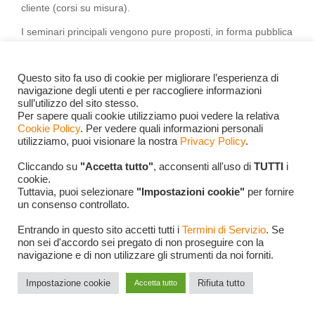
cliente (corsi su misura).
I seminari principali vengono pure proposti, in forma pubblica
(interaziendale) da
Technology Transfer
.
Questo sito fa uso di cookie per migliorare l’esperienza di
navigazione degli utenti e per raccogliere informazioni
sull’utilizzo del sito stesso.
Per sapere quali cookie utilizziamo puoi vedere la relativa
Cookie Policy
. Per vedere quali informazioni personali
utilizziamo, puoi visionare la nostra
Privacy Policy
.
Cliccando su
"Accetta tutto"
, acconsenti all'uso di
TUTTI
i
cookie.
Tuttavia, puoi selezionare
"Impostazioni cookie"
per fornire
un consenso controllato.
Entrando in questo sito accetti tutti i
Termini di Servizio
. Se
non sei d'accordo sei pregato di non proseguire con la
navigazione e di non utilizzare gli strumenti da noi forniti.
Per informazioni sui miei seminari e sulle modalità di
Impostazione cookie
Rifiuta tutto
erogazione degli stessi contattare
Tecnet Dati s.r.l.
Accetta tutto