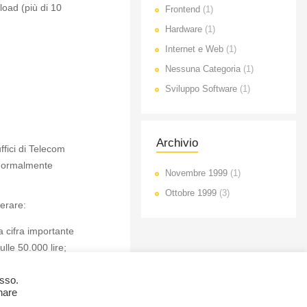
oad (più di 10
Frontend
(1)
Hardware
(1)
Internet e Web
(1)
Nessuna Categoria
(1)
Sviluppo Software
(1)
Archivio
fici di Telecom
 normalmente
Novembre 1999
(1)
Ottobre 1999
(3)
derare:
a cifra importante
ulle 50.000 lire;
ttà italiane; chi
esso.
onare