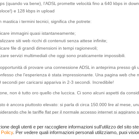
ps (quando va bene), l’ADSL promette velocità fino a 640 kbps in downl
veloce!) e 128 kbps in upload
 mastica i termini tecnici, significa che potrete:
icare immagini quasi istantaneamente;
alizzare siti web ricchi di contenuti senza attese infinite;
icare file di grandi dimensioni in tempi ragionevoli;
izzare servizi multimediali che oggi sono praticamente impossibili.
’opportunità di provare una connessione ADSL in anteprima presso gli uf
 confesso che l’esperienza è stata impressionante. Una pagina web che
0 secondi per caricarsi appariva in 2-3 secondi. Incredibile!
one, non è tutto oro quello che luccica. Ci sono alcuni aspetti da consi
osto è ancora piuttosto elevato: si parla di circa 150.000 lire al mese, un
iderando che le tariffe flat per il normale accesso internet si aggirano s
opertura è limitata: per ora, l’ADSL sarà disponibile solo nelle principali ci
one degli utenti e per raccogliere informazioni sull’utilizzo del sito st
a in provincia dovrà aspettare;
 Policy
. Per vedere quali informazioni personali utilizziamo, puoi visi
cessario un modem ADSL speciale, che costa intorno alle 400.000 lire.