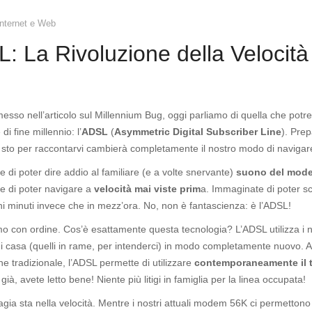
Internet e Web
: La Rivoluzione della Velocità
sso nell’articolo sul Millennium Bug, oggi parliamo di quella che potr
di fine millennio: l’
ADSL
(
Asymmetric Digital Subscriber Line
). Prep
 sto per raccontarvi cambierà completamente il nostro modo di navigare
 di poter dire addio al familiare (e a volte snervante)
suono del mod
e di poter navigare a
velocità mai viste prim
a. Immaginate di poter sc
i minuti invece che in mezz’ora. No, non è fantascienza: è l’ADSL!
 con ordine. Cos’è esattamente questa tecnologia? L’ADSL utilizza i n
 di casa (quelli in rame, per intenderci) in modo completamente nuovo. A
e tradizionale, l’ADSL permette di utilizzare
contemporaneamente il t
già, avete letto bene! Niente più litigi in famiglia per la linea occupata!
gia sta nella velocità. Mentre i nostri attuali modem 56K ci permetton