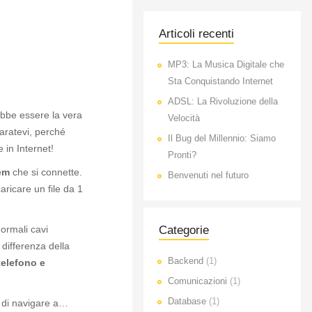
Articoli recenti
MP3: La Musica Digitale che
Sta Conquistando Internet
ADSL: La Rivoluzione della
ebbe essere la vera
Velocità
aratevi, perché
Il Bug del Millennio: Siamo
 in Internet!
Pronti?
em
che si connette.
Benvenuti nel futuro
aricare un file da 1
ormali cavi
Categorie
 differenza della
Backend
(1)
elefono e
Comunicazioni
(1)
Database
(1)
o di navigare a…