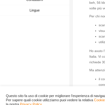
beh, 56 kb
volte più 
Lingue
Per chi non
scar
visu
scar
util
Ho avuto l
Italia. Vi
richiede 3
Ma attenzi
il c
cons
la c
Questo sito fa uso di cookie per migliorare l’esperienza di navigazi
abit
Per sapere quali cookie utilizziamo puoi vedere la relativa
Cookie
è ne
la nostra
Privacy Policy
.