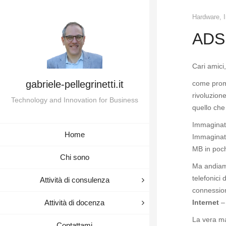
Hardware
,
ADSL
Cari amici,
gabriele-pellegrinetti.it
come prome
rivoluzione 
Technology and Innovation for Business
quello che
Immaginate
Home
Immaginat
MB in poch
Chi sono
Ma andiamo
telefonici
Attività di consulenza
connession
Internet
– 
Attività di docenza
La vera ma
Contattami