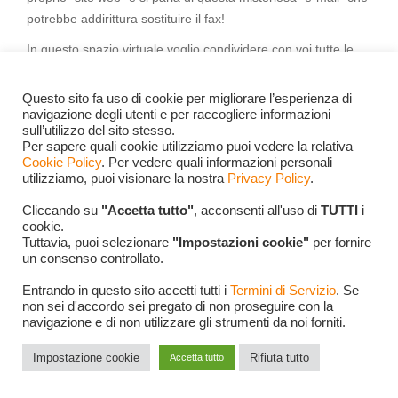
potrebbe addirittura sostituire il fax!
In questo spazio virtuale voglio condividere con voi tutte le
novità più interessanti del mondo tecnologico. Sapete che c’è
una vera e propria battaglia in corso tra browser? Da una
Questo sito fa uso di cookie per migliorare l’esperienza di
parte abbiamo
Netscape Navigator
e dall’altra
Internet
navigazione degli utenti e per raccogliere informazioni
sull’utilizzo del sito stesso.
Explorer
, ognuno con le sue caratteristiche uniche. E questo
Per sapere quali cookie utilizziamo puoi vedere la relativa
è solo l’inizio! Sta nascendo un nuovo modo di fare acquisti
Cookie Policy
. Per vedere quali informazioni personali
chiamato “
e-commerce
“: immaginate di poter comprare
utilizziamo, puoi visionare la nostra
Privacy Policy
.
oggetti direttamente dal vostro computer, senza dover uscire
Cliccando su
"Accetta tutto"
, acconsenti all'uso di
TUTTI
i
di casa. Fantascienza? No, è già realtà in alcuni paesi!
cookie.
Tuttavia, puoi selezionare
"Impostazioni cookie"
per fornire
E a proposito di novità, si vocifera dell’arrivo di un nuovo
un consenso controllato.
sistema operativo,
Windows 2000
. Dicono che rivoluzionerà
Entrando in questo sito accetti tutti i
Termini di Servizio
. Se
il modo in cui utilizziamo i computer. Nel frattempo, la
non sei d'accordo sei pregato di non proseguire con la
tecnologia di archiviazione fa passi da gigante: i
CD-RW
,
navigazione e di non utilizzare gli strumenti da noi forniti.
introdotti un paio di anni fa, stanno finalmente diventando più
accessibili e ci permettono di fare cose che prima
Impostazione cookie
Rifiuta tutto
Accetta tutto
sembravano impossibili – pensate che possiamo scrivere,