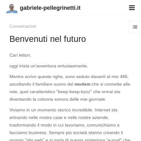
gabriele-pellegrinetti.it
Comunicazioni
Benvenuti nel futuro
Cari lettori,
oggi inizia un’avventura entusiasmante.
Mentre scrivo queste righe, sono seduto davanti al mio 486,
ascoltando il familiare suono del
modem
che si connette alla
rete, quel caratteristico “beep-beep-bzzz” che ormai sta
diventando la colonna sonora delle mie giornate.
Viviamo in un momento storico incredibile: Internet sta
entrando nelle nostre case e nelle nostre aziende,
trasformando il modo in cui lavoriamo, comunichiamo e
facciamo business. Sempre più società stanno creando il
proprio “sito web” e si parla di questa misteriosa “e-mail” che