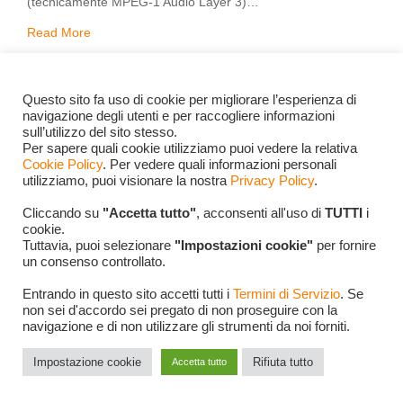
(tecnicamente MPEG-1 Audio Layer 3)…
Read More
Novembre 6, 1999
Gabriele Ugo Domenico
Questo sito fa uso di cookie per migliorare l’esperienza di
navigazione degli utenti e per raccogliere informazioni
Pellegrinetti
sull’utilizzo del sito stesso.
Per sapere quali cookie utilizziamo puoi vedere la relativa
Cookie Policy
. Per vedere quali informazioni personali
utilizziamo, puoi visionare la nostra
Privacy Policy
.
Cliccando su
"Accetta tutto"
, acconsenti all'uso di
TUTTI
i
AUDIO
MP3
cookie.
Tuttavia, puoi selezionare
"Impostazioni cookie"
per fornire
un consenso controllato.
Entrando in questo sito accetti tutti i
Termini di Servizio
. Se
non sei d'accordo sei pregato di non proseguire con la
navigazione e di non utilizzare gli strumenti da noi forniti.
Impostazione cookie
Rifiuta tutto
Accetta tutto