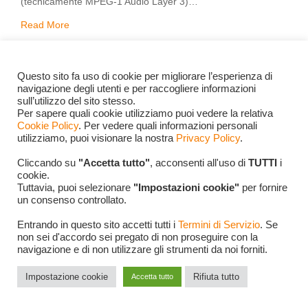
(tecnicamente MPEG-1 Audio Layer 3)…
Read More
Novembre 6, 1999
Gabriele Ugo Domenico
Questo sito fa uso di cookie per migliorare l’esperienza di
navigazione degli utenti e per raccogliere informazioni
Pellegrinetti
sull’utilizzo del sito stesso.
Per sapere quali cookie utilizziamo puoi vedere la relativa
Cookie Policy
. Per vedere quali informazioni personali
utilizziamo, puoi visionare la nostra
Privacy Policy
.
Cliccando su
"Accetta tutto"
, acconsenti all'uso di
TUTTI
i
AUDIO
MP3
cookie.
Tuttavia, puoi selezionare
"Impostazioni cookie"
per fornire
un consenso controllato.
Entrando in questo sito accetti tutti i
Termini di Servizio
. Se
non sei d'accordo sei pregato di non proseguire con la
navigazione e di non utilizzare gli strumenti da noi forniti.
Impostazione cookie
Rifiuta tutto
Accetta tutto