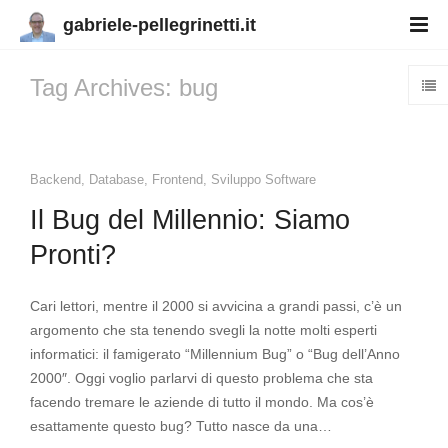
gabriele-pellegrinetti.it
Tag Archives: bug
Backend
,
Database
,
Frontend
,
Sviluppo Software
Il Bug del Millennio: Siamo
Pronti?
Cari lettori, mentre il 2000 si avvicina a grandi passi, c’è un
argomento che sta tenendo svegli la notte molti esperti
informatici: il famigerato “Millennium Bug” o “Bug dell’Anno
2000″. Oggi voglio parlarvi di questo problema che sta
facendo tremare le aziende di tutto il mondo. Ma cos’è
esattamente questo bug? Tutto nasce da una…