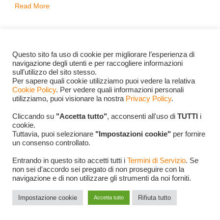
Read More
Ottobre 23, 1999
Gabriele Ugo Domenico
Questo sito fa uso di cookie per migliorare l’esperienza di
Pellegrinetti
navigazione degli utenti e per raccogliere informazioni
sull’utilizzo del sito stesso.
Per sapere quali cookie utilizziamo puoi vedere la relativa
Cookie Policy
. Per vedere quali informazioni personali
utilizziamo, puoi visionare la nostra
Privacy Policy
.
bug
y2k
Cliccando su
"Accetta tutto"
, acconsenti all'uso di
TUTTI
i
cookie.
Tuttavia, puoi selezionare
"Impostazioni cookie"
per fornire
un consenso controllato.
Entrando in questo sito accetti tutti i
Termini di Servizio
. Se
non sei d'accordo sei pregato di non proseguire con la
navigazione e di non utilizzare gli strumenti da noi forniti.
Impostazione cookie
Rifiuta tutto
Accetta tutto